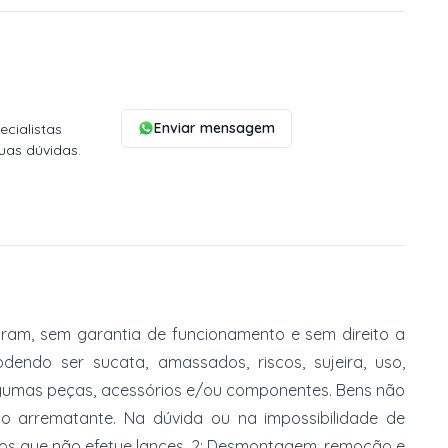
Enviar mensagem
cialistas
uas dúvidas.
am, sem garantia de funcionamento e sem direito a
dendo ser sucata, amassados, riscos, sujeira, uso,
gumas peças, acessórios e/ou componentes. Bens não
do arrematante. Na dúvida ou na impossibilidade de
imos que não efetue lances. 2: Desmontagem, remoção e