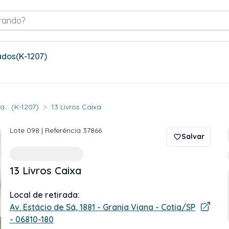
rando?
ados
(K-1207)
>
... (K-1207)
13 Livros Caixa
Lote
098
| Referência
37866
Salvar
13 Livros Caixa
Local de retirada:
Av. Estácio de Sá, 1881 - Granja Viana - Cotia/SP
- 06810-180