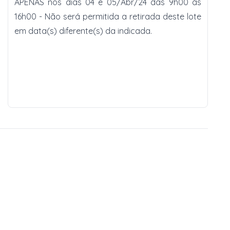
APENAS nos dias 04 e 05/Abr/24 das 9h00 às
16h00 - Não será permitida a retirada deste lote
em data(s) diferente(s) da indicada.