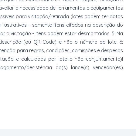
 avaliar a necessidade de ferramentas e equipamentos
ossíveis para visitação/retirada (lotes podem ter datas
e ilustrativas - somente itens citados na descrição do
zar a visitação - itens podem estar desmontados. 5: Na
 descrição (ou QR Code) e não o número do lote. 6:
 atenção para regras, condições, comissões e despesas
atação e calculadas por lote e não conjuntamente)!
mento/desistência do(s) lance(s) vencedor(es)