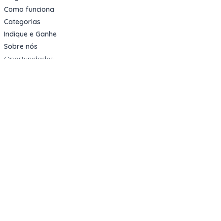
Como funciona
Categorias
Indique e Ganhe
Sobre nós
Oportunidades
Apartamentos Decorados
Cotas de Consórcios
Desativações Corporativas
Leilões Judiciais
Logística Reversa
Mega Lotes
Queima de Estoque
Veículos
Fale com a gente
Contato