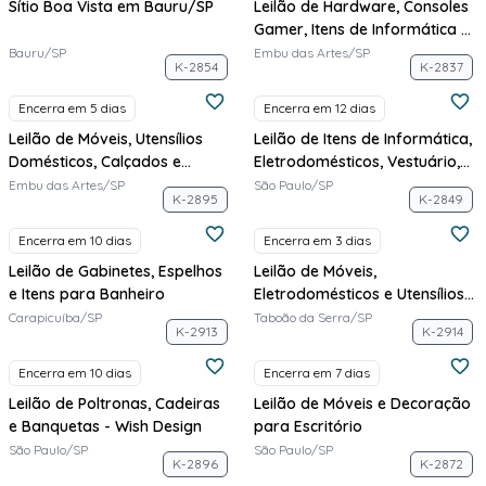
Sítio Boa Vista em Bauru/SP
Leilão de Hardware, Consoles
Gamer, Itens de Informática e
Periféricos
Bauru/SP
Embu das Artes/SP
K-2854
K-2837
Encerra em 5 dias
Encerra em 12 dias
Leilão de Móveis, Utensílios
Leilão de Itens de Informática,
Domésticos, Calçados e
Eletrodomésticos, Vestuário,
Cosméticos - Galpão Kwara
Moda e Móveis - Prata
Embu das Artes/SP
São Paulo/SP
K-2895
K-2849
Encerra em 10 dias
Encerra em 3 dias
Leilão de Gabinetes, Espelhos
Leilão de Móveis,
e Itens para Banheiro
Eletrodomésticos e Utensílios -
Galpão Kwara
Carapicuíba/SP
Taboão da Serra/SP
K-2913
K-2914
Encerra em 10 dias
Encerra em 7 dias
Leilão de Poltronas, Cadeiras
Leilão de Móveis e Decoração
e Banquetas - Wish Design
para Escritório
São Paulo/SP
São Paulo/SP
K-2896
K-2872