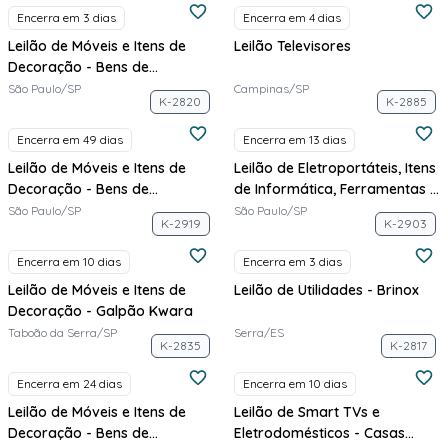
Encerra em 3 dias
Encerra em 4 dias
Leilão de Móveis e Itens de
Leilão Televisores
Decoração - Bens de
Apartamentos Decorados -
São Paulo/SP
Campinas/SP
K-2820
K-2885
Cury
Encerra em 49 dias
Encerra em 13 dias
Leilão de Móveis e Itens de
Leilão de Eletroportáteis, Itens
Decoração - Bens de
de Informática, Ferramentas e
Apartamentos Decorados -
Vestuário - Armazém 7
São Paulo/SP
São Paulo/SP
K-2919
K-2903
MAC
Encerra em 10 dias
Encerra em 3 dias
Leilão de Móveis e Itens de
Leilão de Utilidades - Brinox
Decoração - Galpão Kwara
Taboão da Serra/SP
Serra/ES
K-2835
K-2817
Encerra em 24 dias
Encerra em 10 dias
Leilão de Móveis e Itens de
Leilão de Smart TVs e
Decoração - Bens de
Eletrodomésticos - Casas