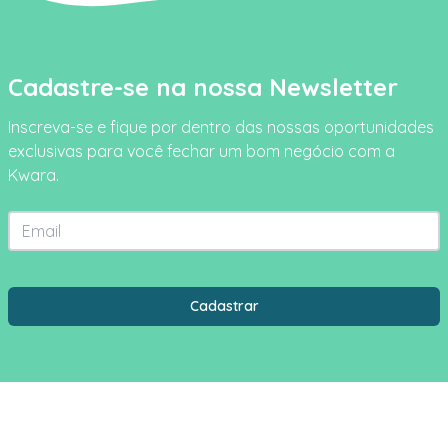
Cadastre-se na nossa Newsletter
Inscreva-se e fique por dentro das nossas oportunidades
exclusivas para você fechar um bom negócio com a
Kwara.
Email
Estado
Cidade
Cadastrar