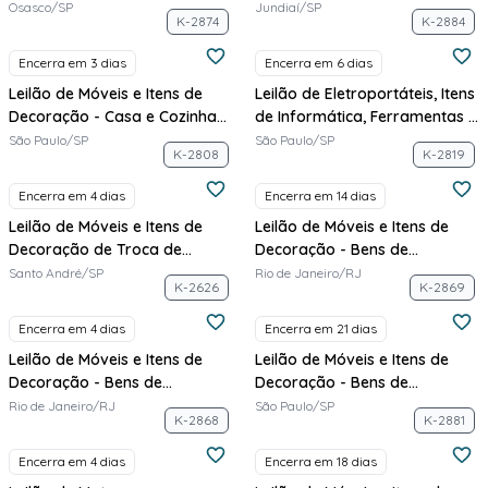
Apartamentos Decorados -
Bahia
Osasco/SP
Jundiaí/SP
K-2874
K-2884
Dubai
Encerra em 3 dias
Encerra em 6 dias
Leilão de Móveis e Itens de
Leilão de Eletroportáteis, Itens
Decoração - Casa e Cozinha
de Informática, Ferramentas e
Italinea
Vestuário - Armazém 7
São Paulo/SP
São Paulo/SP
K-2808
K-2819
Encerra em 4 dias
Encerra em 14 dias
Leilão de Móveis e Itens de
Leilão de Móveis e Itens de
Decoração de Troca de
Decoração - Bens de
Showroom - Evviva
Apartamentos Decorados
Santo André/SP
Rio de Janeiro/RJ
K-2626
K-2869
Encerra em 4 dias
Encerra em 21 dias
Leilão de Móveis e Itens de
Leilão de Móveis e Itens de
Decoração - Bens de
Decoração - Bens de
Apartamentos Decorados -
Apartamentos Decorados -
Rio de Janeiro/RJ
São Paulo/SP
K-2868
K-2881
Performance
Vita Urbana
Encerra em 4 dias
Encerra em 18 dias