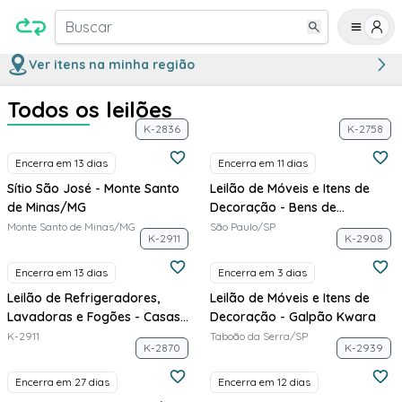
Buscar
Ver itens na minha região
Todos os leilões
K-2836
K-2758
Encerra em 13 dias
Encerra em 11 dias
Sítio São José - Monte Santo
Leilão de Móveis e Itens de
de Minas/MG
Decoração - Bens de
Apartamentos Decorados -
Monte Santo de Minas/MG
São Paulo/SP
K-2911
K-2908
MPD
Encerra em 13 dias
Encerra em 3 dias
Leilão de Refrigeradores,
Leilão de Móveis e Itens de
Lavadoras e Fogões - Casas
Decoração - Galpão Kwara
Bahia
K-2911
Taboão da Serra/SP
K-2870
K-2939
Encerra em 27 dias
Encerra em 12 dias