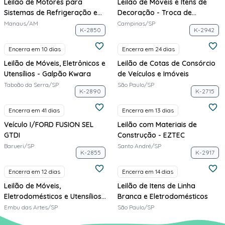
Leilão de Motores para
Leilão de Móveis e Itens de
Sistemas de Refrigeração e
Decoração - Troca de
Climatização - Elgin
Showroom - Abdallah Móveis
Manaus/AM
Campinas/SP
K-2850
K-2942
Encerra em 10 dias
Encerra em 24 dias
Leilão de Móveis, Eletrônicos e
Leilão de Cotas de Consórcio
Utensílios - Galpão Kwara
de Veículos e Imóveis
Taboão da Serra/SP
São Paulo/SP
K-2890
K-2715
Encerra em 41 dias
Encerra em 13 dias
Veículo I/FORD FUSION SEL
Leilão com Materiais de
GTDI
Construção - EZTEC
Barueri/SP
Santo André/SP
K-2855
K-2917
Encerra em 12 dias
Encerra em 14 dias
Leilão de Móveis,
Leilão de Itens de Linha
Eletrodomésticos e Utensílios -
Branca e Eletrodomésticos
Galpão Kwara
Embu das Artes/SP
São Paulo/SP