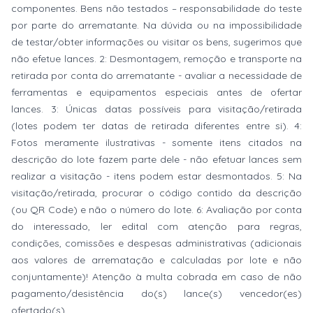
componentes. Bens não testados – responsabilidade do teste
por parte do arrematante. Na dúvida ou na impossibilidade
de testar/obter informações ou visitar os bens, sugerimos que
não efetue lances. 2: Desmontagem, remoção e transporte na
retirada por conta do arrematante - avaliar a necessidade de
ferramentas e equipamentos especiais antes de ofertar
lances. 3: Únicas datas possíveis para visitação/retirada
(lotes podem ter datas de retirada diferentes entre si). 4:
Fotos meramente ilustrativas - somente itens citados na
descrição do lote fazem parte dele - não efetuar lances sem
realizar a visitação - itens podem estar desmontados. 5: Na
visitação/retirada, procurar o código contido da descrição
(ou QR Code) e não o número do lote. 6: Avaliação por conta
do interessado, ler edital com atenção para regras,
condições, comissões e despesas administrativas (adicionais
aos valores de arrematação e calculadas por lote e não
conjuntamente)! Atenção à multa cobrada em caso de não
pagamento/desistência do(s) lance(s) vencedor(es)
ofertado(s).