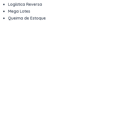
Logística Reversa
Mega Lotes
Queima de Estoque
Veículos
Fale com a gente
Contato
Email
contato@kwara.com.br
WhatsApp
+55 (11) 5039-9339
Horário de atendimento
8h às 17h (dias úteis)
Perguntas Frequentes
Quero vender
Sou Advogado ou Juiz