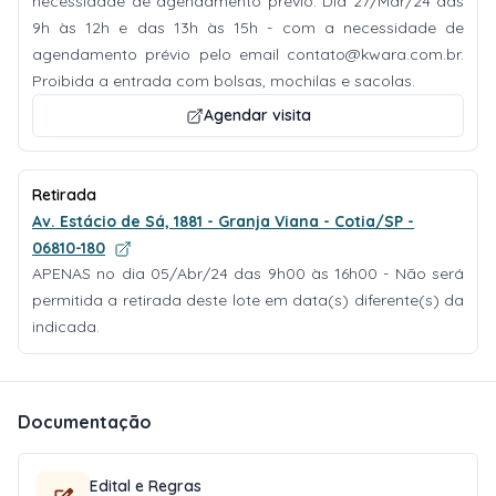
necessidade de agendamento prévio. Dia 27/Mar/24 das
9h às 12h e das 13h às 15h - com a necessidade de
agendamento prévio pelo email
contato@kwara.com.br
.
Proibida a entrada com bolsas, mochilas e sacolas.
Agendar visita
Retirada
Av. Estácio de Sá, 1881 - Granja Viana - Cotia/SP -
06810-180
APENAS no dia 05/Abr/24 das 9h00 às 16h00 - Não será
permitida a retirada deste lote em data(s) diferente(s) da
indicada.
Documentação
Edital e Regras