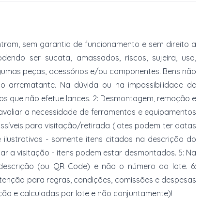
tram, sem garantia de funcionamento e sem direito a
dendo ser sucata, amassados, riscos, sujeira, uso,
gumas peças, acessórios e/ou componentes. Bens não
do arrematante. Na dúvida ou na impossibilidade de
imos que não efetue lances. 2: Desmontagem, remoção e
 avaliar a necessidade de ferramentas e equipamentos
ossíveis para visitação/retirada (lotes podem ter datas
e ilustrativas - somente itens citados na descrição do
zar a visitação - itens podem estar desmontados. 5: Na
 descrição (ou QR Code) e não o número do lote. 6:
 atenção para regras, condições, comissões e despesas
ção e calculadas por lote e não conjuntamente)!