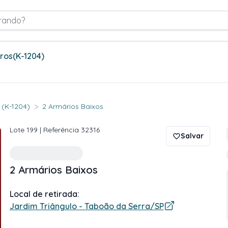
rando?
tros
(K-1204)
>
. (K-1204)
2 Armários Baixos
Lote
199
| Referência
32316
Salvar
2 Armários Baixos
Local de retirada:
Jardim Triângulo - Taboão da Serra/SP