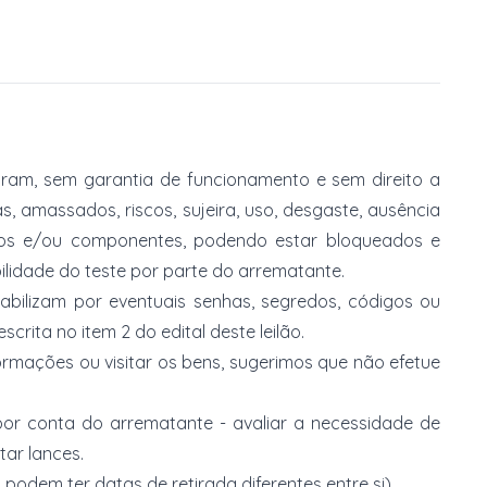
am, sem garantia de funcionamento e sem direito a
, amassados, riscos, sujeira, uso, desgaste, ausência
ios e/ou componentes, podendo estar bloqueados e
lidade do teste por parte do arrematante.
abilizam por eventuais senhas, segredos, códigos ou
rita no item 2 do edital deste leilão.
ormações ou visitar os bens, sugerimos que não efetue
or conta do arrematante - avaliar a necessidade de
tar lances.
 podem ter datas de retirada diferentes entre si).