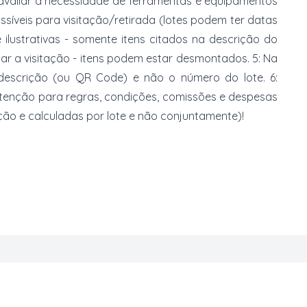
 avaliar a necessidade de ferramentas e equipamentos
ossíveis para visitação/retirada (lotes podem ter datas
e ilustrativas - somente itens citados na descrição do
zar a visitação - itens podem estar desmontados. 5: Na
 descrição (ou QR Code) e não o número do lote. 6:
 atenção para regras, condições, comissões e despesas
ção e calculadas por lote e não conjuntamente)!