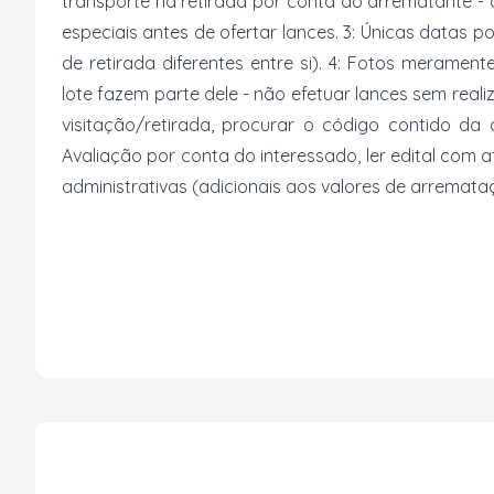
transporte na retirada por conta do arrematante -
especiais antes de ofertar lances. 3: Únicas datas p
de retirada diferentes entre si). 4: Fotos merament
lote fazem parte dele - não efetuar lances sem reali
visitação/retirada, procurar o código contido da
Avaliação por conta do interessado, ler edital com
administrativas (adicionais aos valores de arremata