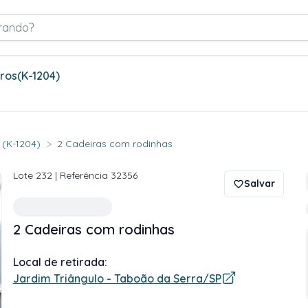
rando?
tros
(K-1204)
>
. (K-1204)
2 Cadeiras com rodinhas
Lote
232
| Referência
32356
Salvar
2 Cadeiras com rodinhas
Local de retirada:
Jardim Triângulo - Taboão da Serra/SP