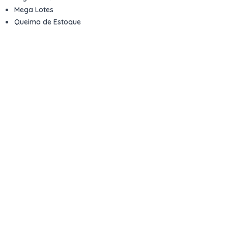
Mega Lotes
Queima de Estoque
Veículos
Fale com a gente
Contato
Email
contato@kwara.com.br
WhatsApp
+55 (11) 5039-9339
Horário de atendimento
8h às 17h (dias úteis)
Perguntas Frequentes
Quero vender
Sou Advogado ou Juiz