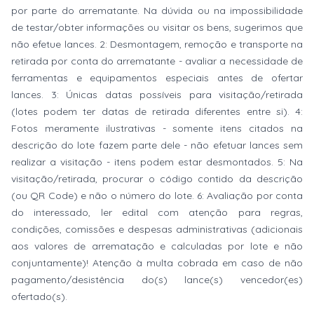
por parte do arrematante. Na dúvida ou na impossibilidade
de testar/obter informações ou visitar os bens, sugerimos que
não efetue lances. 2: Desmontagem, remoção e transporte na
retirada por conta do arrematante - avaliar a necessidade de
ferramentas e equipamentos especiais antes de ofertar
lances. 3: Únicas datas possíveis para visitação/retirada
(lotes podem ter datas de retirada diferentes entre si). 4:
Fotos meramente ilustrativas - somente itens citados na
descrição do lote fazem parte dele - não efetuar lances sem
realizar a visitação - itens podem estar desmontados. 5: Na
visitação/retirada, procurar o código contido da descrição
(ou QR Code) e não o número do lote. 6: Avaliação por conta
do interessado, ler edital com atenção para regras,
condições, comissões e despesas administrativas (adicionais
aos valores de arrematação e calculadas por lote e não
conjuntamente)! Atenção à multa cobrada em caso de não
pagamento/desistência do(s) lance(s) vencedor(es)
ofertado(s).