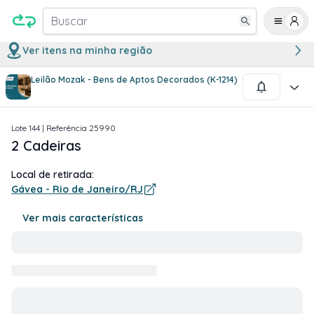
Buscar
Ver itens na minha região
Leilão Mozak - Bens de Aptos Decorados (K-1214)
1
/
1
Lote
144
| Referência
25990
2 Cadeiras
Local de retirada:
Gávea - Rio de Janeiro/RJ
Ver mais características