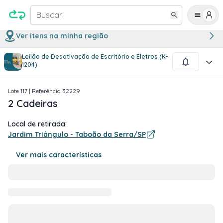
Buscar
Ver itens na minha região
Leilão de Desativação de Escritório e Eletros (K-
1
/
1
1204)
Lote
117
| Referência
32229
2 Cadeiras
Local de retirada:
Jardim Triângulo - Taboão da Serra/SP
Ver mais características