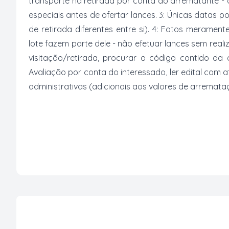
transporte na retirada por conta do arrematante -
especiais antes de ofertar lances. 3: Únicas datas p
de retirada diferentes entre si). 4: Fotos merament
lote fazem parte dele - não efetuar lances sem reali
visitação/retirada, procurar o código contido da
Avaliação por conta do interessado, ler edital com
administrativas (adicionais aos valores de arremata