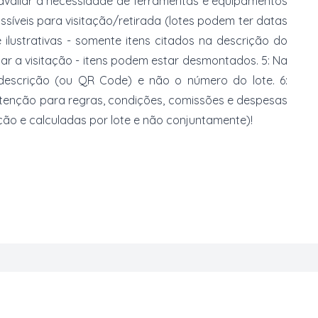
 avaliar a necessidade de ferramentas e equipamentos
ossíveis para visitação/retirada (lotes podem ter datas
e ilustrativas - somente itens citados na descrição do
zar a visitação - itens podem estar desmontados. 5: Na
 descrição (ou QR Code) e não o número do lote. 6:
 atenção para regras, condições, comissões e despesas
ção e calculadas por lote e não conjuntamente)!