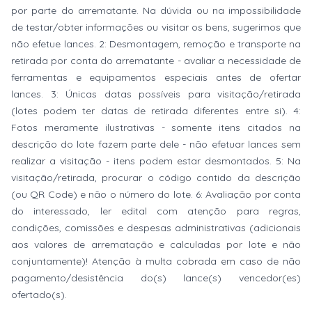
por parte do arrematante. Na dúvida ou na impossibilidade
de testar/obter informações ou visitar os bens, sugerimos que
não efetue lances. 2: Desmontagem, remoção e transporte na
retirada por conta do arrematante - avaliar a necessidade de
ferramentas e equipamentos especiais antes de ofertar
lances. 3: Únicas datas possíveis para visitação/retirada
(lotes podem ter datas de retirada diferentes entre si). 4:
Fotos meramente ilustrativas - somente itens citados na
descrição do lote fazem parte dele - não efetuar lances sem
realizar a visitação - itens podem estar desmontados. 5: Na
visitação/retirada, procurar o código contido da descrição
(ou QR Code) e não o número do lote. 6: Avaliação por conta
do interessado, ler edital com atenção para regras,
condições, comissões e despesas administrativas (adicionais
aos valores de arrematação e calculadas por lote e não
conjuntamente)! Atenção à multa cobrada em caso de não
pagamento/desistência do(s) lance(s) vencedor(es)
ofertado(s).