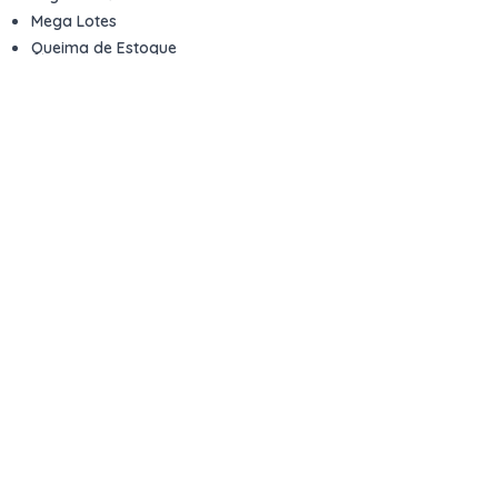
Mega Lotes
Queima de Estoque
Veículos
Fale com a gente
Contato
Email
contato@kwara.com.br
WhatsApp
+55 (11) 5039-9339
Horário de atendimento
8h às 17h (dias úteis)
Perguntas Frequentes
Quero vender
Sou Advogado ou Juiz