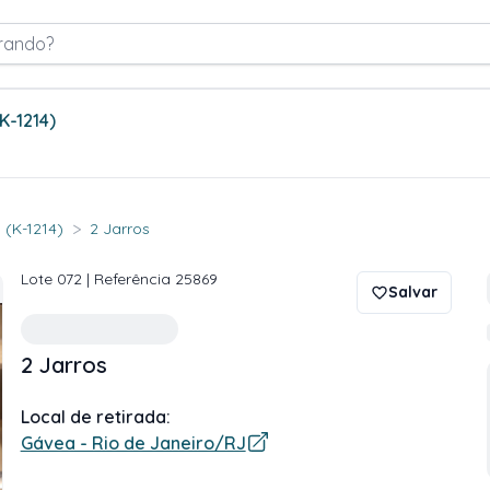
rando?
(K-1214)
>
 (K-1214)
2 Jarros
Lote
072
| Referência
25869
Salvar
2 Jarros
Local de retirada:
Gávea - Rio de Janeiro/RJ