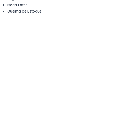
Mega Lotes
Queima de Estoque
Veículos
Fale com a gente
Contato
Email
contato@kwara.com.br
WhatsApp
+55 (11) 5039-9339
Horário de atendimento
8h às 17h (dias úteis)
Perguntas Frequentes
Quero vender
Sou Advogado ou Juiz