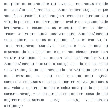
por parte do arrematante. Na dúvida ou na impossibilidade
de testar/obter informações ou visitar os bens, sugerimos que
não efetue lances. 2: Desmontagem, remoção e transporte na
retirada por conta do arrematante - avaliar a necessidade de
ferramentas e equipamentos especiais antes de ofertar
lances. 3: Únicas datas possíveis para visitação/retirada
(lotes podem ter datas de retirada diferentes entre si). 4:
Fotos meramente ilustrativas - somente itens citados na
descrição do lote fazem parte dele - não efetuar lances sem
realizar a visitação - itens podem estar desmontados. 5: Na
visitação/retirada, procurar o código contido da descrição
(ou QR Code) e não o número do lote. 6: Avaliação por conta
do interessado, ler edital com atenção para regras,
condições, comissões e despesas administrativas (adicionais
aos valores de arrematação e calculadas por lote e não
conjuntamente)! Atenção à multa cobrada em caso de não
pagamento/desistência do(s) lance(s) vencedor(es)
ofertado(s).