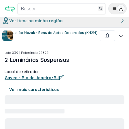
Buscar
Ver itens na minha região
Leilão Mozak - Bens de Aptos Decorados (K-1214)
1
/
2
Lote
039
| Referência
25825
2 Luminárias Suspensas
Local de retirada:
Gávea - Rio de Janeiro/RJ
Ver mais características