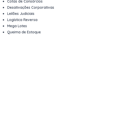
Cotas de Consórcios
Desativações Corporativas
Leilões Judiciais
Logística Reversa
Mega Lotes
Queima de Estoque
Veículos
Fale com a gente
Contato
Email
contato@kwara.com.br
WhatsApp
+55 (11) 5039-9339
Horário de atendimento
8h às 17h (dias úteis)
Perguntas Frequentes