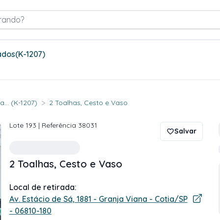
rando?
ados
(K-1207)
>
... (K-1207)
2 Toalhas, Cesto e Vaso
Lote
193
| Referência
38031
Salvar
2 Toalhas, Cesto e Vaso
Local de retirada:
Av. Estácio de Sá, 1881 - Granja Viana - Cotia/SP
- 06810-180