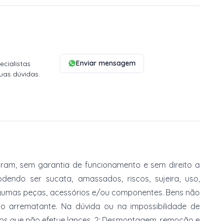
Enviar mensagem
cialistas
uas dúvidas.
am, sem garantia de funcionamento e sem direito a
dendo ser sucata, amassados, riscos, sujeira, uso,
gumas peças, acessórios e/ou componentes. Bens não
do arrematante. Na dúvida ou na impossibilidade de
imos que não efetue lances. 2: Desmontagem, remoção e