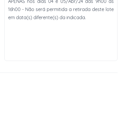
APENAS nos dias 04 e 05/Abr/24 das 9h00 às
16h00 - Não será permitida a retirada deste lote
em data(s) diferente(s) da indicada.