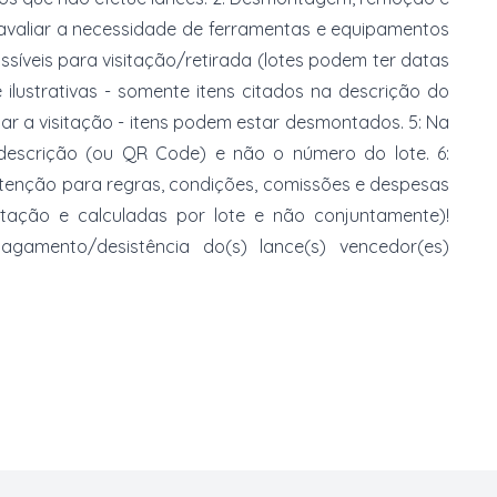
 avaliar a necessidade de ferramentas e equipamentos
ossíveis para visitação/retirada (lotes podem ter datas
e ilustrativas - somente itens citados na descrição do
zar a visitação - itens podem estar desmontados. 5: Na
 descrição (ou QR Code) e não o número do lote. 6:
 atenção para regras, condições, comissões e despesas
atação e calculadas por lote e não conjuntamente)!
mento/desistência do(s) lance(s) vencedor(es)