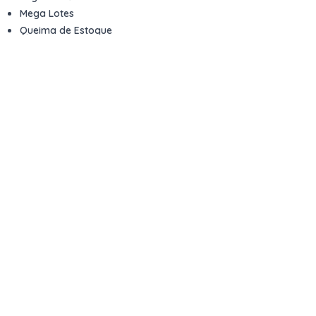
Mega Lotes
Queima de Estoque
Veículos
Fale com a gente
Contato
Email
contato@kwara.com.br
WhatsApp
+55 (11) 5039-9339
Horário de atendimento
8h às 17h (dias úteis)
Perguntas Frequentes
Quero vender
Sou Advogado ou Juiz