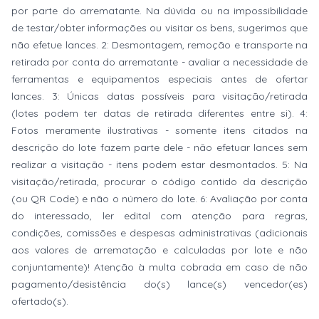
por parte do arrematante. Na dúvida ou na impossibilidade
de testar/obter informações ou visitar os bens, sugerimos que
não efetue lances. 2: Desmontagem, remoção e transporte na
retirada por conta do arrematante - avaliar a necessidade de
ferramentas e equipamentos especiais antes de ofertar
lances. 3: Únicas datas possíveis para visitação/retirada
(lotes podem ter datas de retirada diferentes entre si). 4:
Fotos meramente ilustrativas - somente itens citados na
descrição do lote fazem parte dele - não efetuar lances sem
realizar a visitação - itens podem estar desmontados. 5: Na
visitação/retirada, procurar o código contido da descrição
(ou QR Code) e não o número do lote. 6: Avaliação por conta
do interessado, ler edital com atenção para regras,
condições, comissões e despesas administrativas (adicionais
aos valores de arrematação e calculadas por lote e não
conjuntamente)! Atenção à multa cobrada em caso de não
pagamento/desistência do(s) lance(s) vencedor(es)
ofertado(s).