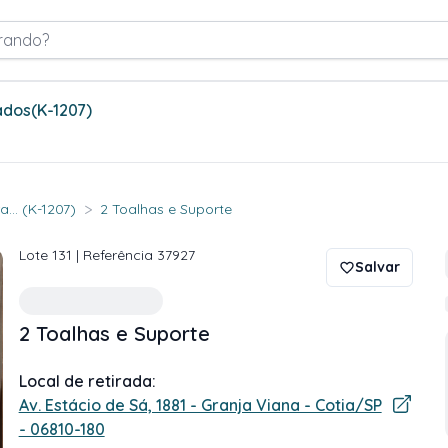
rando?
ados
(K-1207)
>
... (K-1207)
2 Toalhas e Suporte
Lote
131
| Referência
37927
Salvar
2 Toalhas e Suporte
Local de retirada:
Av. Estácio de Sá, 1881 - Granja Viana - Cotia/SP
- 06810-180