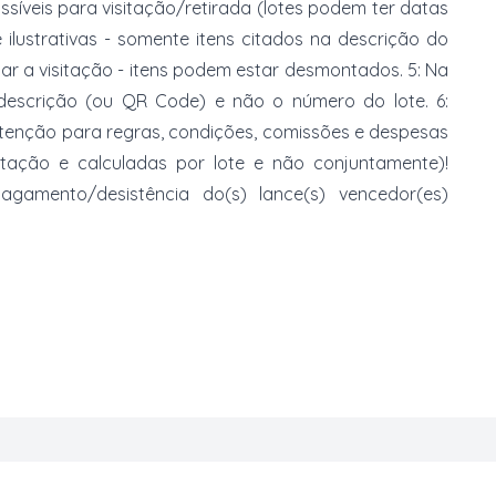
ossíveis para visitação/retirada (lotes podem ter datas
e ilustrativas - somente itens citados na descrição do
zar a visitação - itens podem estar desmontados. 5: Na
 descrição (ou QR Code) e não o número do lote. 6:
 atenção para regras, condições, comissões e despesas
atação e calculadas por lote e não conjuntamente)!
mento/desistência do(s) lance(s) vencedor(es)