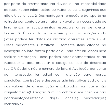
por parte do arrematante. Na dúvida ou na impossibilidade
de testar/obter informações ou visitar os bens, sugerimos que
não efetue lances. 2: Desmontagem, remoção e transporte na
retirada por conta do arrematante - avaliar a necessidade de
ferramentas e equipamentos especiais antes de ofertar
lances. 3: Únicas datas possíveis para visitação/retirada
(lotes podem ter datas de retirada diferentes entre si). 4:
Fotos meramente ilustrativas - somente itens citados na
descrição do lote fazem parte dele - não efetuar lances sem
realizar a visitação - itens podem estar desmontados. 5: Na
visitação/retirada, procurar o código contido da descrição
(ou QR Code) e não o número do lote. 6: Avaliação por conta
do interessado, ler edital com atenção para regras,
condições, comissões e despesas administrativas (adicionais
aos valores de arrematação e calculadas por lote e não
conjuntamente)! Atenção à multa cobrada em caso de não
pagamento/desistência do(s) lance(s) vencedor(es)
ofertado(s).