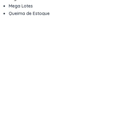
Mega Lotes
Queima de Estoque
Veículos
Fale com a gente
Contato
Email
contato@kwara.com.br
WhatsApp
+55 (11) 5039-9339
Horário de atendimento
8h às 17h (dias úteis)
Perguntas Frequentes
Quero vender
Sou Advogado ou Juiz