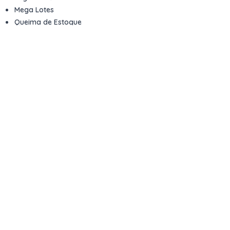
Mega Lotes
Queima de Estoque
Veículos
Fale com a gente
Contato
Email
contato@kwara.com.br
WhatsApp
+55 (11) 5039-9339
Horário de atendimento
8h às 17h (dias úteis)
Perguntas Frequentes
Quero vender
Sou Advogado ou Juiz