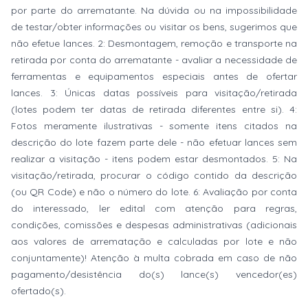
por parte do arrematante. Na dúvida ou na impossibilidade
de testar/obter informações ou visitar os bens, sugerimos que
não efetue lances. 2: Desmontagem, remoção e transporte na
retirada por conta do arrematante - avaliar a necessidade de
ferramentas e equipamentos especiais antes de ofertar
lances. 3: Únicas datas possíveis para visitação/retirada
(lotes podem ter datas de retirada diferentes entre si). 4:
Fotos meramente ilustrativas - somente itens citados na
descrição do lote fazem parte dele - não efetuar lances sem
realizar a visitação - itens podem estar desmontados. 5: Na
visitação/retirada, procurar o código contido da descrição
(ou QR Code) e não o número do lote. 6: Avaliação por conta
do interessado, ler edital com atenção para regras,
condições, comissões e despesas administrativas (adicionais
aos valores de arrematação e calculadas por lote e não
conjuntamente)! Atenção à multa cobrada em caso de não
pagamento/desistência do(s) lance(s) vencedor(es)
ofertado(s).