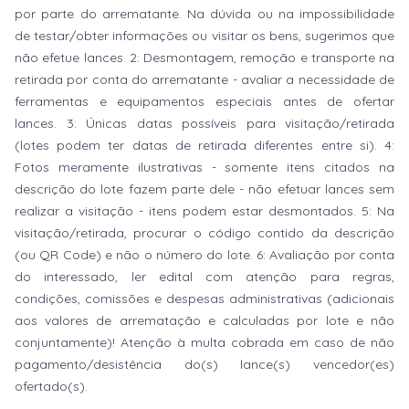
por parte do arrematante. Na dúvida ou na impossibilidade
de testar/obter informações ou visitar os bens, sugerimos que
não efetue lances. 2: Desmontagem, remoção e transporte na
retirada por conta do arrematante - avaliar a necessidade de
ferramentas e equipamentos especiais antes de ofertar
lances. 3: Únicas datas possíveis para visitação/retirada
(lotes podem ter datas de retirada diferentes entre si). 4:
Fotos meramente ilustrativas - somente itens citados na
descrição do lote fazem parte dele - não efetuar lances sem
realizar a visitação - itens podem estar desmontados. 5: Na
visitação/retirada, procurar o código contido da descrição
(ou QR Code) e não o número do lote. 6: Avaliação por conta
do interessado, ler edital com atenção para regras,
condições, comissões e despesas administrativas (adicionais
aos valores de arrematação e calculadas por lote e não
conjuntamente)! Atenção à multa cobrada em caso de não
pagamento/desistência do(s) lance(s) vencedor(es)
ofertado(s).