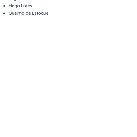
Mega Lotes
Queima de Estoque
Veículos
Fale com a gente
Contato
Email
contato@kwara.com.br
WhatsApp
+55 (11) 5039-9339
Horário de atendimento
8h às 17h (dias úteis)
Perguntas Frequentes
Quero vender
Sou Advogado ou Juiz