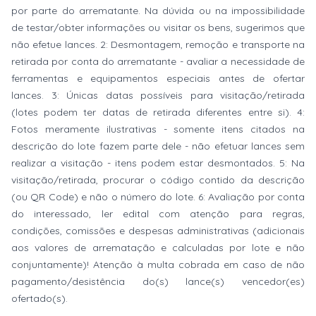
por parte do arrematante. Na dúvida ou na impossibilidade
de testar/obter informações ou visitar os bens, sugerimos que
não efetue lances. 2: Desmontagem, remoção e transporte na
retirada por conta do arrematante - avaliar a necessidade de
ferramentas e equipamentos especiais antes de ofertar
lances. 3: Únicas datas possíveis para visitação/retirada
(lotes podem ter datas de retirada diferentes entre si). 4:
Fotos meramente ilustrativas - somente itens citados na
descrição do lote fazem parte dele - não efetuar lances sem
realizar a visitação - itens podem estar desmontados. 5: Na
visitação/retirada, procurar o código contido da descrição
(ou QR Code) e não o número do lote. 6: Avaliação por conta
do interessado, ler edital com atenção para regras,
condições, comissões e despesas administrativas (adicionais
aos valores de arrematação e calculadas por lote e não
conjuntamente)! Atenção à multa cobrada em caso de não
pagamento/desistência do(s) lance(s) vencedor(es)
ofertado(s).