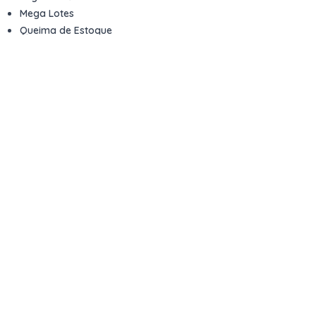
Mega Lotes
Queima de Estoque
Veículos
Fale com a gente
Contato
Email
contato@kwara.com.br
WhatsApp
+55 (11) 5039-9339
Horário de atendimento
8h às 17h (dias úteis)
Perguntas Frequentes
Quero vender
Sou Advogado ou Juiz