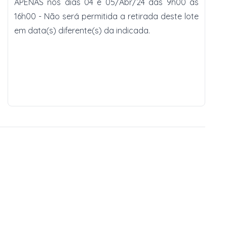
APENAS nos dias 04 e 05/Abr/24 das 9h00 às
16h00 - Não será permitida a retirada deste lote
em data(s) diferente(s) da indicada.