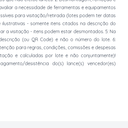
 avaliar a necessidade de ferramentas e equipamentos
ossíveis para visitação/retirada (lotes podem ter datas
e ilustrativas - somente itens citados na descrição do
zar a visitação - itens podem estar desmontados. 5: Na
 descrição (ou QR Code) e não o número do lote. 6:
 atenção para regras, condições, comissões e despesas
atação e calculadas por lote e não conjuntamente)!
mento/desistência do(s) lance(s) vencedor(es)