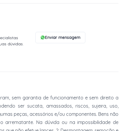
Enviar mensagem
cialistas
uas dúvidas.
am, sem garantia de funcionamento e sem direito a
dendo ser sucata, amassados, riscos, sujeira, uso,
gumas peças, acessórios e/ou componentes. Bens não
do arrematante. Na dúvida ou na impossibilidade de
imos que não efetue lances. 2: Desmontagem, remoção e