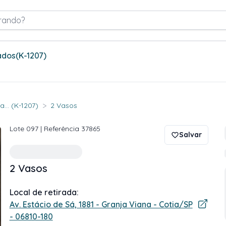
rando?
ados
(K-1207)
>
... (K-1207)
2 Vasos
Lote
097
| Referência
37865
Salvar
2 Vasos
Local de retirada:
Av. Estácio de Sá, 1881 - Granja Viana - Cotia/SP
- 06810-180