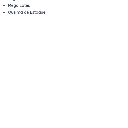
Mega Lotes
Queima de Estoque
Veículos
Fale com a gente
Contato
Email
contato@kwara.com.br
WhatsApp
+55 (11) 5039-9339
Horário de atendimento
8h às 17h (dias úteis)
Perguntas Frequentes
Quero vender
Sou Advogado ou Juiz