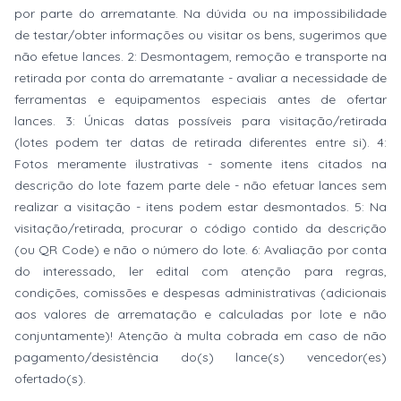
por parte do arrematante. Na dúvida ou na impossibilidade
de testar/obter informações ou visitar os bens, sugerimos que
não efetue lances. 2: Desmontagem, remoção e transporte na
retirada por conta do arrematante - avaliar a necessidade de
ferramentas e equipamentos especiais antes de ofertar
lances. 3: Únicas datas possíveis para visitação/retirada
(lotes podem ter datas de retirada diferentes entre si). 4:
Fotos meramente ilustrativas - somente itens citados na
descrição do lote fazem parte dele - não efetuar lances sem
realizar a visitação - itens podem estar desmontados. 5: Na
visitação/retirada, procurar o código contido da descrição
(ou QR Code) e não o número do lote. 6: Avaliação por conta
do interessado, ler edital com atenção para regras,
condições, comissões e despesas administrativas (adicionais
aos valores de arrematação e calculadas por lote e não
conjuntamente)! Atenção à multa cobrada em caso de não
pagamento/desistência do(s) lance(s) vencedor(es)
ofertado(s).