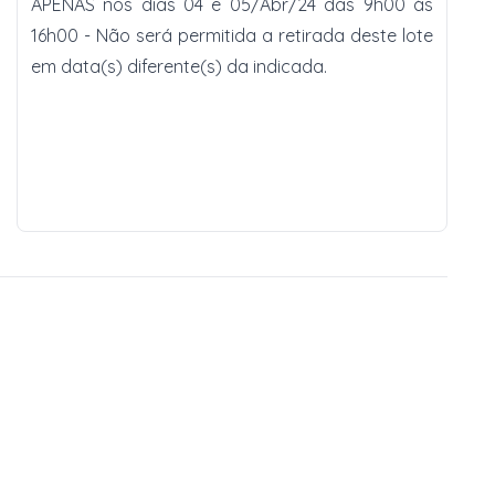
APENAS nos dias 04 e 05/Abr/24 das 9h00 às
16h00 - Não será permitida a retirada deste lote
em data(s) diferente(s) da indicada.