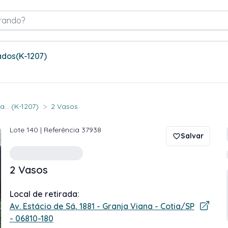
rando?
ados
(K-1207)
>
... (K-1207)
2 Vasos
Lote
140
| Referência
37938
Salvar
2 Vasos
Local de retirada:
Av. Estácio de Sá, 1881 - Granja Viana - Cotia/SP
- 06810-180