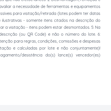
 avaliar a necessidade de ferramentas e equipamentos
ossíveis para visitação/retirada (lotes podem ter datas
e ilustrativas - somente itens citados na descrição do
zar a visitação - itens podem estar desmontados. 5: Na
 descrição (ou QR Code) e não o número do lote. 6:
 atenção para regras, condições, comissões e despesas
atação e calculadas por lote e não conjuntamente)!
mento/desistência do(s) lance(s) vencedor(es)