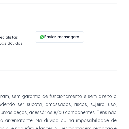
Enviar mensagem
cialistas
uas dúvidas.
am, sem garantia de funcionamento e sem direito a
dendo ser sucata, amassados, riscos, sujeira, uso,
gumas peças, acessórios e/ou componentes. Bens não
do arrematante. Na dúvida ou na impossibilidade de
imos que não efetue lances. 2: Desmontagem, remoção e