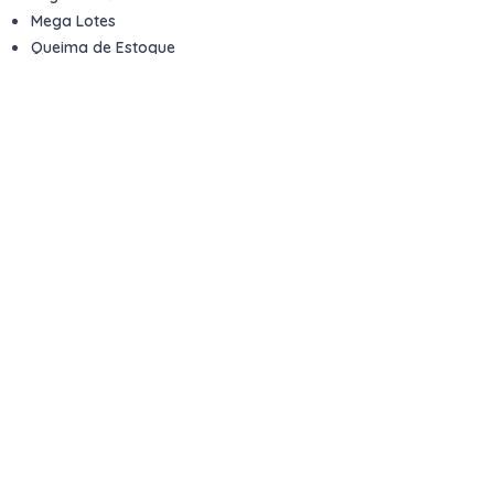
Mega Lotes
Queima de Estoque
Veículos
Fale com a gente
Contato
Email
contato@kwara.com.br
WhatsApp
+55 (11) 5039-9339
Horário de atendimento
8h às 17h (dias úteis)
Perguntas Frequentes
Quero vender
Sou Advogado ou Juiz