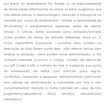
por parte do arrematante. Na dúvida ou na impossibilidade
de testar/obter informações ou visitar os bens, sugerimos que
não efetue lances. 2: Desmontagem, remoção e transporte na
retirada por conta do arrematante - avaliar a necessidade de
ferramentas e equipamentos especiais antes de ofertar
lances. 3: Únicas datas possíveis para visitação/retirada
(lotes podem ter datas de retirada diferentes entre si). 4:
Fotos meramente ilustrativas - somente itens citados na
descrição do lote fazem parte dele - não efetuar lances sem
realizar a visitação - itens podem estar desmontados. 5: Na
visitação/retirada, procurar o código contido da descrição
(ou QR Code) e não o número do lote. 6: Avaliação por conta
do interessado, ler edital com atenção para regras,
condições, comissões e despesas administrativas (adicionais
aos valores de arrematação e calculadas por lote e não
conjuntamente)! Atenção à multa cobrada em caso de não
pagamento/desistência do(s) lance(s) vencedor(es)
ofertado(s).