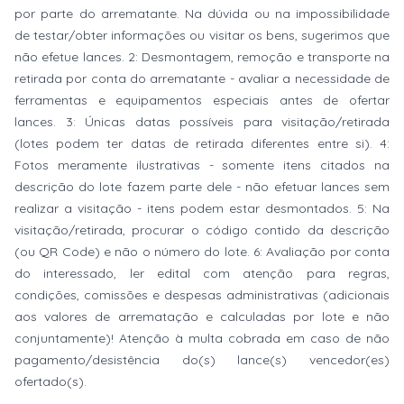
por parte do arrematante. Na dúvida ou na impossibilidade
de testar/obter informações ou visitar os bens, sugerimos que
não efetue lances. 2: Desmontagem, remoção e transporte na
retirada por conta do arrematante - avaliar a necessidade de
ferramentas e equipamentos especiais antes de ofertar
lances. 3: Únicas datas possíveis para visitação/retirada
(lotes podem ter datas de retirada diferentes entre si). 4:
Fotos meramente ilustrativas - somente itens citados na
descrição do lote fazem parte dele - não efetuar lances sem
realizar a visitação - itens podem estar desmontados. 5: Na
visitação/retirada, procurar o código contido da descrição
(ou QR Code) e não o número do lote. 6: Avaliação por conta
do interessado, ler edital com atenção para regras,
condições, comissões e despesas administrativas (adicionais
aos valores de arrematação e calculadas por lote e não
conjuntamente)! Atenção à multa cobrada em caso de não
pagamento/desistência do(s) lance(s) vencedor(es)
ofertado(s).