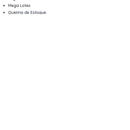
Mega Lotes
Queima de Estoque
Veículos
Fale com a gente
Contato
Email
contato@kwara.com.br
WhatsApp
+55 (11) 5039-9339
Horário de atendimento
8h às 17h (dias úteis)
Perguntas Frequentes
Quero vender
Sou Advogado ou Juiz