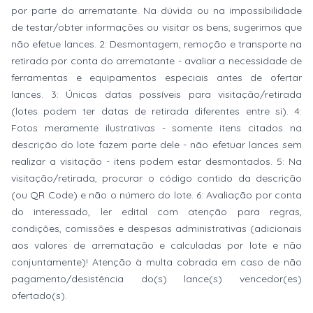
por parte do arrematante. Na dúvida ou na impossibilidade
de testar/obter informações ou visitar os bens, sugerimos que
não efetue lances. 2: Desmontagem, remoção e transporte na
retirada por conta do arrematante - avaliar a necessidade de
ferramentas e equipamentos especiais antes de ofertar
lances. 3: Únicas datas possíveis para visitação/retirada
(lotes podem ter datas de retirada diferentes entre si). 4:
Fotos meramente ilustrativas - somente itens citados na
descrição do lote fazem parte dele - não efetuar lances sem
realizar a visitação - itens podem estar desmontados. 5: Na
visitação/retirada, procurar o código contido da descrição
(ou QR Code) e não o número do lote. 6: Avaliação por conta
do interessado, ler edital com atenção para regras,
condições, comissões e despesas administrativas (adicionais
aos valores de arrematação e calculadas por lote e não
conjuntamente)! Atenção à multa cobrada em caso de não
pagamento/desistência do(s) lance(s) vencedor(es)
ofertado(s).