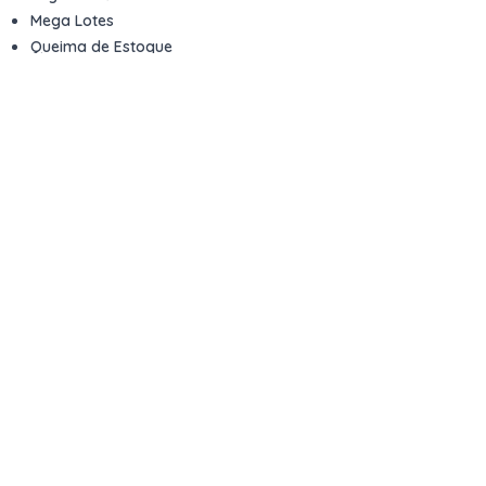
Mega Lotes
Queima de Estoque
Veículos
Fale com a gente
Contato
Email
contato@kwara.com.br
WhatsApp
+55 (11) 5039-9339
Horário de atendimento
8h às 17h (dias úteis)
Perguntas Frequentes
Quero vender
Sou Advogado ou Juiz