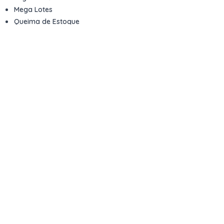
Mega Lotes
Queima de Estoque
Veículos
Fale com a gente
Contato
Email
contato@kwara.com.br
WhatsApp
+55 (11) 5039-9339
Horário de atendimento
8h às 17h (dias úteis)
Perguntas Frequentes
Quero vender
Sou Advogado ou Juiz