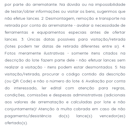
por parte do arrematante. Na dúvida ou na impossibilidade
de testar/obter informações ou visitar os bens, sugerimos que
não efetue lances. 2: Desmontagem, remoção e transporte na
retirada por conta do arrematante - avaliar a necessidade de
ferramentas e equipamentos especiais antes de ofertar
lances. 3: Únicas datas possíveis para visitação/retirada
(lotes podem ter datas de retirada diferentes entre si). 4:
Fotos meramente ilustrativas - somente itens citados na
descrição do lote fazem parte dele - não efetuar lances sem
realizar a visitação - itens podem estar desmontados. 5: Na
visitação/retirada, procurar o código contido da descrição
(ou QR Code) e não o número do lote. 6: Avaliação por conta
do interessado, ler edital com atenção para regras,
condições, comissões e despesas administrativas (adicionais
aos valores de arrematação e calculadas por lote e não
conjuntamente)! Atenção à multa cobrada em caso de não
pagamento/desistência do(s) lance(s) vencedor(es)
ofertado(s).