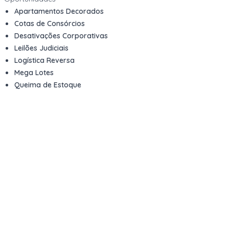
Apartamentos Decorados
Cotas de Consórcios
Desativações Corporativas
Leilões Judiciais
Logística Reversa
Mega Lotes
Queima de Estoque
Veículos
Fale com a gente
Contato
Email
contato@kwara.com.br
WhatsApp
+55 (11) 5039-9339
Horário de atendimento