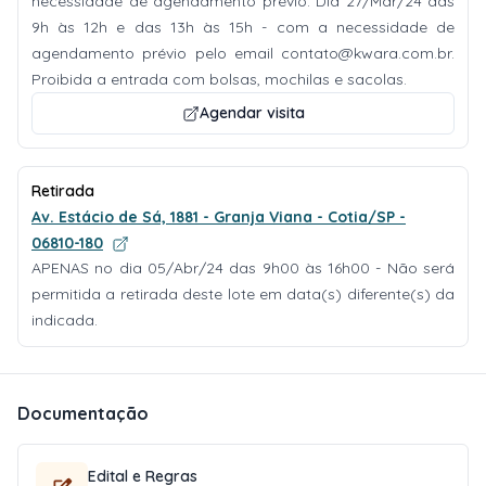
necessidade de agendamento prévio. Dia 27/Mar/24 das
9h às 12h e das 13h às 15h - com a necessidade de
agendamento prévio pelo email
contato@kwara.com.br
.
Proibida a entrada com bolsas, mochilas e sacolas.
Agendar visita
Retirada
Av. Estácio de Sá, 1881 - Granja Viana - Cotia/SP -
06810-180
APENAS no dia 05/Abr/24 das 9h00 às 16h00 - Não será
permitida a retirada deste lote em data(s) diferente(s) da
indicada.
Documentação
Edital e Regras