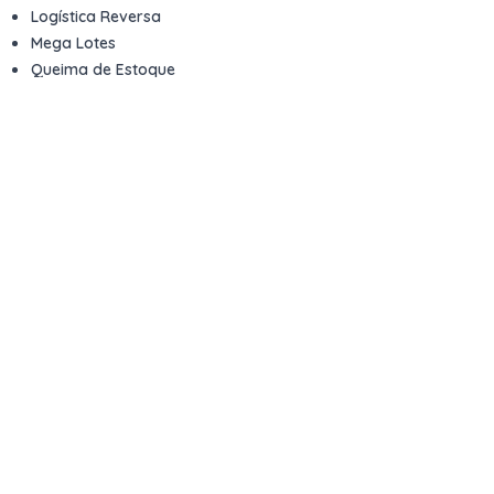
Logística Reversa
Mega Lotes
Queima de Estoque
Veículos
Fale com a gente
Contato
Email
contato@kwara.com.br
WhatsApp
+55 (11) 5039-9339
Horário de atendimento
8h às 17h (dias úteis)
Perguntas Frequentes
Quero vender
Sou Advogado ou Juiz