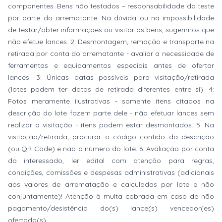
componentes. Bens não testados – responsabilidade do teste
por parte do arrematante. Na dúvida ou na impossibilidade
de testar/obter informações ou visitar os bens, sugerimos que
não efetue lances. 2: Desmontagem, remoção e transporte na
retirada por conta do arrematante - avaliar a necessidade de
ferramentas e equipamentos especiais antes de ofertar
lances. 3: Únicas datas possíveis para visitação/retirada
(lotes podem ter datas de retirada diferentes entre si). 4:
Fotos meramente ilustrativas - somente itens citados na
descrição do lote fazem parte dele - não efetuar lances sem
realizar a visitação - itens podem estar desmontados. 5: Na
visitação/retirada, procurar o código contido da descrição
(ou QR Code) e não o número do lote. 6: Avaliação por conta
do interessado, ler edital com atenção para regras,
condições, comissões e despesas administrativas (adicionais
aos valores de arrematação e calculadas por lote e não
conjuntamente)! Atenção à multa cobrada em caso de não
pagamento/desistência do(s) lance(s) vencedor(es)
ofertado(s).