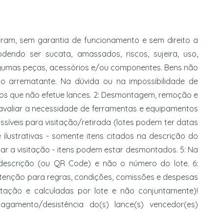
am, sem garantia de funcionamento e sem direito a
dendo ser sucata, amassados, riscos, sujeira, uso,
gumas peças, acessórios e/ou componentes. Bens não
do arrematante. Na dúvida ou na impossibilidade de
imos que não efetue lances. 2: Desmontagem, remoção e
 avaliar a necessidade de ferramentas e equipamentos
ossíveis para visitação/retirada (lotes podem ter datas
e ilustrativas - somente itens citados na descrição do
zar a visitação - itens podem estar desmontados. 5: Na
 descrição (ou QR Code) e não o número do lote. 6:
 atenção para regras, condições, comissões e despesas
atação e calculadas por lote e não conjuntamente)!
mento/desistência do(s) lance(s) vencedor(es)