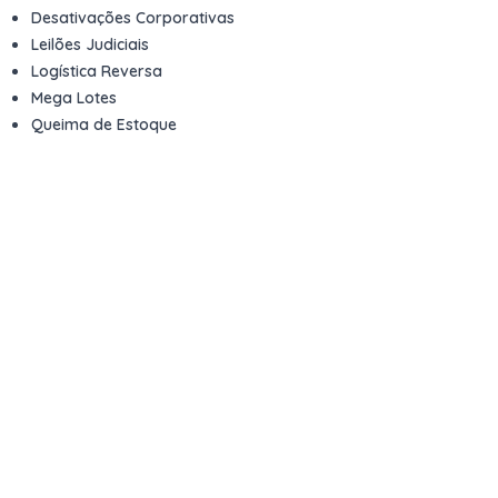
Desativações Corporativas
Leilões Judiciais
Logística Reversa
Mega Lotes
Queima de Estoque
Veículos
Fale com a gente
Contato
Email
contato@kwara.com.br
WhatsApp
+55 (11) 5039-9339
Horário de atendimento
8h às 17h (dias úteis)
Perguntas Frequentes