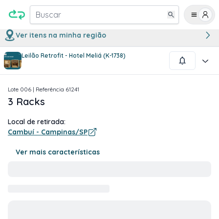
Buscar
Ver itens na minha região
Leilão Retrofit - Hotel Meliá (K-1738)
1
/
3
Lote
006
| Referência
61241
3 Racks
Local de retirada:
Cambuí - Campinas/SP
Ver mais características