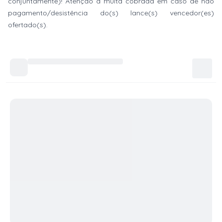
conjuntamente)! Atenção à multa cobrada em caso de não
pagamento/desistência do(s) lance(s) vencedor(es)
ofertado(s).