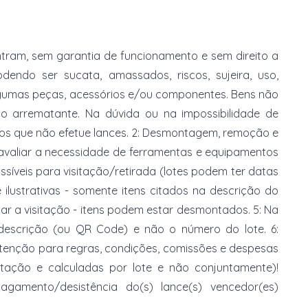
tram, sem garantia de funcionamento e sem direito a
dendo ser sucata, amassados, riscos, sujeira, uso,
gumas peças, acessórios e/ou componentes. Bens não
do arrematante. Na dúvida ou na impossibilidade de
imos que não efetue lances. 2: Desmontagem, remoção e
 avaliar a necessidade de ferramentas e equipamentos
ossíveis para visitação/retirada (lotes podem ter datas
e ilustrativas - somente itens citados na descrição do
zar a visitação - itens podem estar desmontados. 5: Na
 descrição (ou QR Code) e não o número do lote. 6:
 atenção para regras, condições, comissões e despesas
atação e calculadas por lote e não conjuntamente)!
mento/desistência do(s) lance(s) vencedor(es)