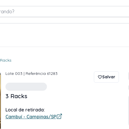
rando?
 Racks
Lote
003
| Referência
61283
Salvar
3 Racks
Local de retirada:
Cambuí - Campinas/SP