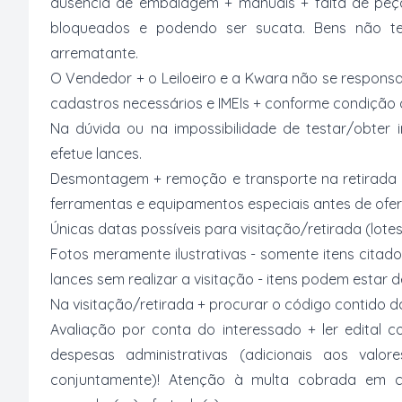
ausência de embalagem + manuais + falta de peç
bloqueados e podendo ser sucata. Bens não te
arrematante.
O Vendedor + o Leiloeiro e a Kwara não se responsa
cadastros necessários e IMEIs + conforme condição de
Na dúvida ou na impossibilidade de testar/obter 
efetue lances.
Desmontagem + remoção e transporte na retirada p
ferramentas e equipamentos especiais antes de ofer
Únicas datas possíveis para visitação/retirada (lotes
Fotos meramente ilustrativas - somente itens citado
lances sem realizar a visitação - itens podem estar
Na visitação/retirada + procurar o código contido 
Avaliação por conta do interessado + ler edital
despesas administrativas (adicionais aos val
conjuntamente)! Atenção à multa cobrada em c