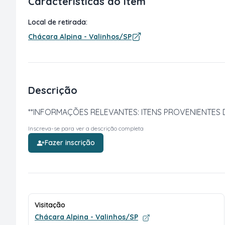
Características do item
Local de retirada:
Chácara Alpina - Valinhos/SP
Descrição
**INFORMAÇÕES RELEVANTES: ITENS PROVENIENTES DE
Inscreva-se para ver a descrição completa
Fazer inscrição
Visitação
Chácara Alpina - Valinhos/SP