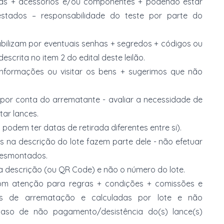
as + acessórios e/ou componentes + podendo estar
stados – responsabilidade do teste por parte do
bilizam por eventuais senhas + segredos + códigos ou
scrita no item 2 do edital deste leilão.
informações ou visitar os bens + sugerimos que não
or conta do arrematante - avaliar a necessidade de
tar lances.
 podem ter datas de retirada diferentes entre si).
s na descrição do lote fazem parte dele - não efetuar
 desmontados.
da descrição (ou QR Code) e não o número do lote.
 com atenção para regras + condições + comissões e
ores de arrematação e calculadas por lote e não
aso de não pagamento/desistência do(s) lance(s)