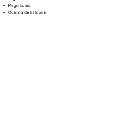
Mega Lotes
Queima de Estoque
Veículos
Fale com a gente
Contato
Email
contato@kwara.com.br
WhatsApp
+55 (11) 5039-9339
Horário de atendimento
8h às 17h (dias úteis)
Perguntas Frequentes
Quero vender
Sou Advogado ou Juiz