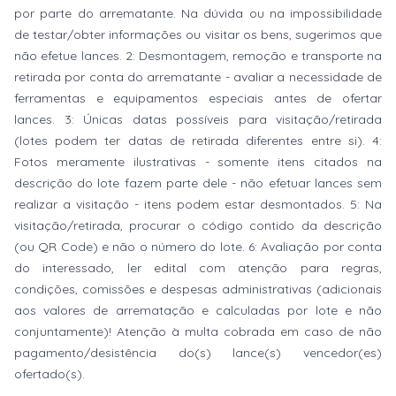
por parte do arrematante. Na dúvida ou na impossibilidade
de testar/obter informações ou visitar os bens, sugerimos que
não efetue lances. 2: Desmontagem, remoção e transporte na
retirada por conta do arrematante - avaliar a necessidade de
ferramentas e equipamentos especiais antes de ofertar
lances. 3: Únicas datas possíveis para visitação/retirada
(lotes podem ter datas de retirada diferentes entre si). 4:
Fotos meramente ilustrativas - somente itens citados na
descrição do lote fazem parte dele - não efetuar lances sem
realizar a visitação - itens podem estar desmontados. 5: Na
visitação/retirada, procurar o código contido da descrição
(ou QR Code) e não o número do lote. 6: Avaliação por conta
do interessado, ler edital com atenção para regras,
condições, comissões e despesas administrativas (adicionais
aos valores de arrematação e calculadas por lote e não
conjuntamente)! Atenção à multa cobrada em caso de não
pagamento/desistência do(s) lance(s) vencedor(es)
ofertado(s).