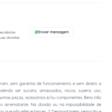
Enviar mensagem
cialistas
uas dúvidas.
am, sem garantia de funcionamento e sem direito a
dendo ser sucata, amassados, riscos, sujeira, uso,
gumas peças, acessórios e/ou componentes. Bens não
do arrematante. Na dúvida ou na impossibilidade de
imos que não efetue lances. 2: Desmontagem, remoção e