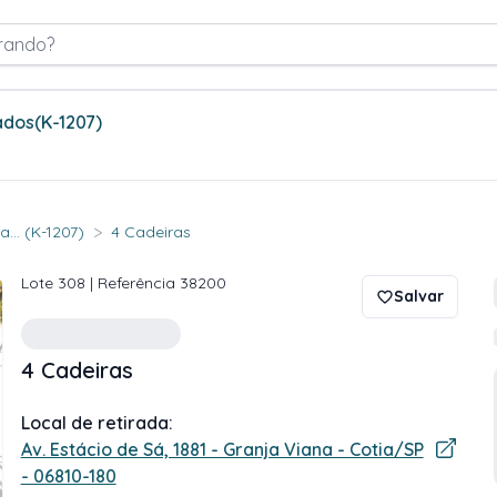
rando?
ados
(K-1207)
>
... (K-1207)
4 Cadeiras
Lote
308
| Referência
38200
Salvar
4 Cadeiras
Local de retirada:
Av. Estácio de Sá, 1881 - Granja Viana - Cotia/SP
- 06810-180