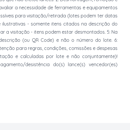
 avaliar a necessidade de ferramentas e equipamentos
ossíveis para visitação/retirada (lotes podem ter datas
e ilustrativas - somente itens citados na descrição do
zar a visitação - itens podem estar desmontados. 5: Na
 descrição (ou QR Code) e não o número do lote. 6:
 atenção para regras, condições, comissões e despesas
atação e calculadas por lote e não conjuntamente)!
mento/desistência do(s) lance(s) vencedor(es)