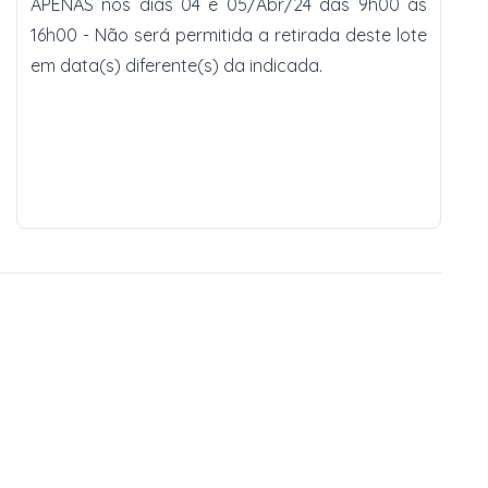
APENAS nos dias 04 e 05/Abr/24 das 9h00 às
16h00 - Não será permitida a retirada deste lote
em data(s) diferente(s) da indicada.