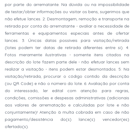
por parte do arrematante. Na dúvida ou na impossibilidade
de testar/obter informações ou visitar os bens, sugerimos que
não efetue lances. 2: Desmontagem, remoção e transporte na
retirada por conta do arrematante - avaliar a necessidade de
ferramentas e equipamentos especiais antes de ofertar
lances. 3: Únicas datas possíveis para visitação/retirada
(lotes podem ter datas de retirada diferentes entre si). 4:
Fotos meramente ilustrativas - somente itens citados na
descrição do lote fazem parte dele - não efetuar lances sem
realizar a visitação - itens podem estar desmontados. 5: Na
visitação/retirada, procurar o código contido da descrição
(ou QR Code) e não o número do lote. 6: Avaliação por conta
do interessado, ler edital com atenção para regras,
condições, comissões e despesas administrativas (adicionais
aos valores de arrematação e calculadas por lote e não
conjuntamente)! Atenção à multa cobrada em caso de não
pagamento/desistência do(s) lance(s) vencedor(es)
ofertado(s).