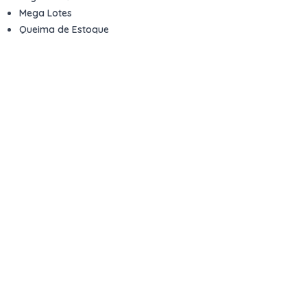
Mega Lotes
Queima de Estoque
Veículos
Fale com a gente
Contato
Email
contato@kwara.com.br
WhatsApp
+55 (11) 5039-9339
Horário de atendimento
8h às 17h (dias úteis)
Perguntas Frequentes
Quero vender
Sou Advogado ou Juiz