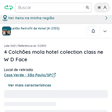
Buscar
Ver itens na minha região
Leilão Retrofit de Hotel (K-2703)
1
/
2
Lote
063
| Referência
ac-02810
4 Colchões mola hotel colection class ne
W D Face
Local de retirada:
Casa Verde - São Paulo/SP
Ver mais características