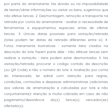
por parte do arrematante. Na dúvida ou na impossibilidade
de testar/obter informações ou visitar os bens, sugerimos que
não efetue lances. 2: Desmontagem, remoção e transporte na
retirada por conta do arrematante - avaliar a necessidade de
ferramentas e equipamentos especiais antes de ofertar
lances. 3: Únicas datas possíveis para visitação/retirada
(lotes podem ter datas de retirada diferentes entre si). 4:
Fotos meramente ilustrativas - somente itens citados na
descrição do lote fazem parte dele - não efetuar lances sem
realizar a visitação - itens podem estar desmontados. 5: Na
visitação/retirada, procurar o código contido da descrição
(ou QR Code) e não o número do lote. 6: Avaliação por conta
do interessado, ler edital com atenção para regras,
condições, comissões e despesas administrativas (adicionais
aos valores de arrematação e calculadas por lote e não
conjuntamente)! Atenção à multa cobrada em caso de não
pagamento/desistência do(s) lance(s) vencedor(es)
ofertado(s).