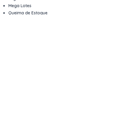
Mega Lotes
Queima de Estoque
Veículos
Fale com a gente
Contato
Email
contato@kwara.com.br
WhatsApp
+55 (11) 5039-9339
Horário de atendimento
8h às 17h (dias úteis)
Perguntas Frequentes
Quero vender
Sou Advogado ou Juiz