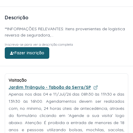
Descrição
**INFORMAÇÕES RELEVANTES: Itens provenientes de logística
reversa de seguradora,...
Inscreva-se para ver a descrição completa
Fazer inscrição
Visitação
Jardim Triângulo - Taboão da Serra/SP
Apenas nos dias 04 e 11/Jul/26 das 08h30 às 11h30 e das
13h30 às 16h00. Agendamentos devem ser realizados
com, no mínimo, 24 horas úteis de antecedência, através
do formulário clicando em 'Agende a sua visita' logo
abaixo. Atenção: É proibida a entrada de menores de 18
anos e pessoas utilizando bolsas, mochilas, sacolas,