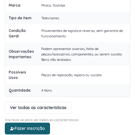
Marca
:
Philco, Toshiba
Tipo de Item
:
Televisores
Condição
Provenientes de logística reversa, sem garantia de
Geral
:
funcionamento
Podem apresentar avarias, falta de
Observações
peças/acessórios, componentes, ou serem sucata.
Importantes
:
Bens não testados.
Possíveis
Peças de reposição, reparo ou sucata
Usos
:
Quantidade
:
4 Itens
Ver todas as características
Inscreva-se para ver todas as características
Fazer inscrição