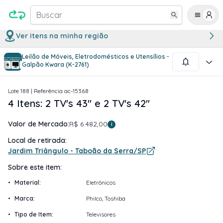
Buscar
Ver itens na minha região
Leilão de Móveis, Eletrodomésticos e Utensílios -
1
/
12
Galpão Kwara (K-2761)
Lote
188
| Referência
ac-15368
4 Itens: 2 TV's 43'' e 2 TV's 42''
Valor de Mercado:
R$ 6.482,00
i
Local de retirada:
Jardim Triângulo - Taboão da Serra/SP
Sobre este item:
•
Material
:
Eletrônicos
•
Marca
:
Philco, Toshiba
•
Tipo de Item
:
Televisores