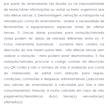
por parte do arrematante. Na dúvida ou na impossibilidade
de testar/obter informações ou visitar os bens, sugerimos que
não efetue lances. 2: Desmontagem, remoção e transporte na
retirada por conta do arrematante - avaliar a necessidade de
ferramentas e equipamentos especiais antes de ofertar
lances. 3: Únicas datas possíveis para visitação/retirada
(lotes podem ter datas de retirada diferentes entre si). 4:
Fotos meramente ilustrativas - somente itens citados na
descrição do lote fazem parte dele - não efetuar lances sem
realizar a visitação - itens podem estar desmontados. 5: Na
visitação/retirada, procurar o código contido da descrição
(ou QR Code) e não o número do lote. 6: Avaliação por conta
do interessado, ler edital com atenção para regras,
condições, comissões e despesas administrativas (adicionais
aos valores de arrematação e calculadas por lote e não
conjuntamente)! Atenção à multa cobrada em caso de não
pagamento/desistência do(s) lance(s) vencedor(es)
ofertado(s).