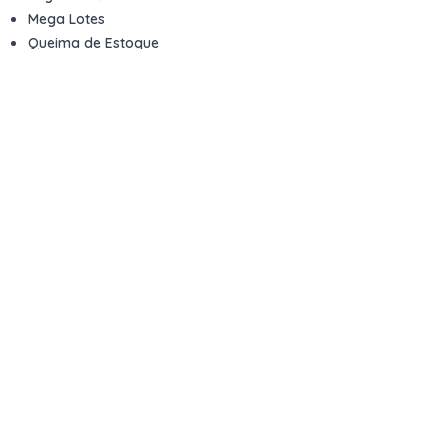
Mega Lotes
Queima de Estoque
Veículos
Fale com a gente
Contato
Email
contato@kwara.com.br
WhatsApp
+55 (11) 5039-9339
Horário de atendimento
8h às 17h (dias úteis)
Perguntas Frequentes
Quero vender
Sou Advogado ou Juiz