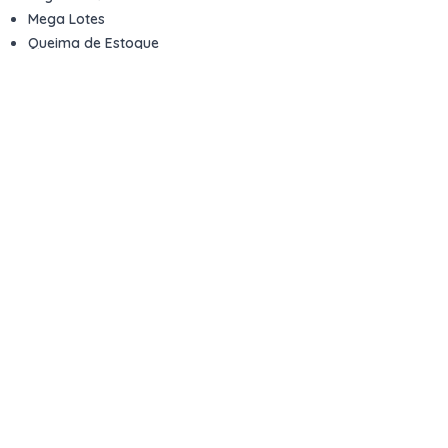
Mega Lotes
Queima de Estoque
Veículos
Fale com a gente
Contato
Email
contato@kwara.com.br
WhatsApp
+55 (11) 5039-9339
Horário de atendimento
8h às 17h (dias úteis)
Perguntas Frequentes
Quero vender
Sou Advogado ou Juiz