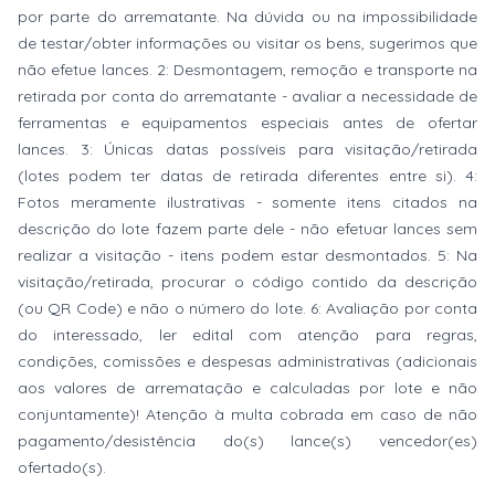
por parte do arrematante. Na dúvida ou na impossibilidade
de testar/obter informações ou visitar os bens, sugerimos que
não efetue lances. 2: Desmontagem, remoção e transporte na
retirada por conta do arrematante - avaliar a necessidade de
ferramentas e equipamentos especiais antes de ofertar
lances. 3: Únicas datas possíveis para visitação/retirada
(lotes podem ter datas de retirada diferentes entre si). 4:
Fotos meramente ilustrativas - somente itens citados na
descrição do lote fazem parte dele - não efetuar lances sem
realizar a visitação - itens podem estar desmontados. 5: Na
visitação/retirada, procurar o código contido da descrição
(ou QR Code) e não o número do lote. 6: Avaliação por conta
do interessado, ler edital com atenção para regras,
condições, comissões e despesas administrativas (adicionais
aos valores de arrematação e calculadas por lote e não
conjuntamente)! Atenção à multa cobrada em caso de não
pagamento/desistência do(s) lance(s) vencedor(es)
ofertado(s).