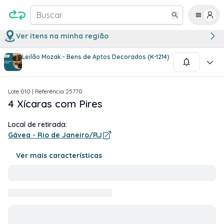
Buscar
Ver itens na minha região
Leilão Mozak - Bens de Aptos Decorados (K-1214)
1
/
1
Lote
010
| Referência
25770
4 Xícaras com Pires
Local de retirada:
Gávea - Rio de Janeiro/RJ
Ver mais características