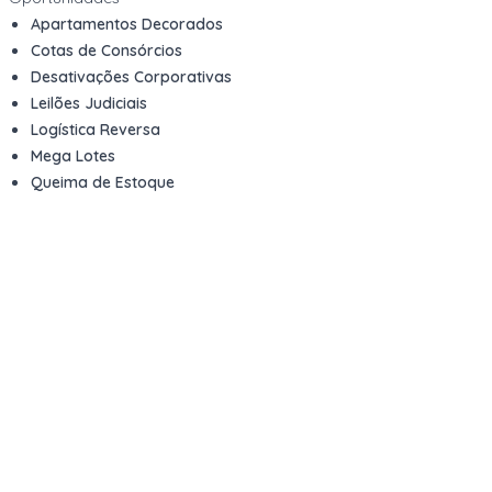
Apartamentos Decorados
Cotas de Consórcios
Desativações Corporativas
Leilões Judiciais
Logística Reversa
Mega Lotes
Queima de Estoque
Veículos
Fale com a gente
Contato
Email
contato@kwara.com.br
WhatsApp
+55 (11) 5039-9339
Horário de atendimento