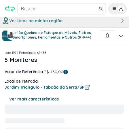
Buscar
Ver itens na minha região
Leilão Queima de Estoque de Móveis, Eletros,
1
/
1
Smartphones, Ferramentas e Outros (K-1444)
Lote
119
| Referência
65438
5 Monitores
Valor de Referência:
R$ 450,00
i
Local de retirada:
Jardim Triangulo - Taboão da Serra/SP
Ver mais características