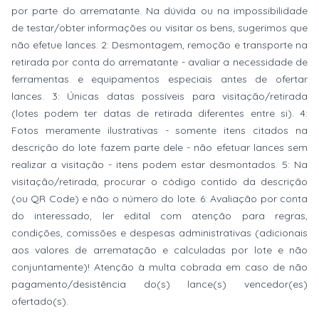
por parte do arrematante. Na dúvida ou na impossibilidade
de testar/obter informações ou visitar os bens, sugerimos que
não efetue lances. 2: Desmontagem, remoção e transporte na
retirada por conta do arrematante - avaliar a necessidade de
ferramentas e equipamentos especiais antes de ofertar
lances. 3: Únicas datas possíveis para visitação/retirada
(lotes podem ter datas de retirada diferentes entre si). 4:
Fotos meramente ilustrativas - somente itens citados na
descrição do lote fazem parte dele - não efetuar lances sem
realizar a visitação - itens podem estar desmontados. 5: Na
visitação/retirada, procurar o código contido da descrição
(ou QR Code) e não o número do lote. 6: Avaliação por conta
do interessado, ler edital com atenção para regras,
condições, comissões e despesas administrativas (adicionais
aos valores de arrematação e calculadas por lote e não
conjuntamente)! Atenção à multa cobrada em caso de não
pagamento/desistência do(s) lance(s) vencedor(es)
ofertado(s).