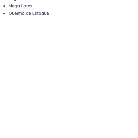
Mega Lotes
Queima de Estoque
Veículos
Fale com a gente
Contato
Email
contato@kwara.com.br
WhatsApp
+55 (11) 5039-9339
Horário de atendimento
8h às 17h (dias úteis)
Perguntas Frequentes
Quero vender
Sou Advogado ou Juiz