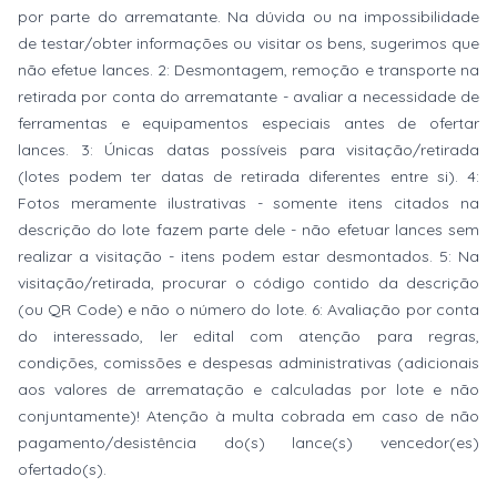
por parte do arrematante. Na dúvida ou na impossibilidade
de testar/obter informações ou visitar os bens, sugerimos que
não efetue lances. 2: Desmontagem, remoção e transporte na
retirada por conta do arrematante - avaliar a necessidade de
ferramentas e equipamentos especiais antes de ofertar
lances. 3: Únicas datas possíveis para visitação/retirada
(lotes podem ter datas de retirada diferentes entre si). 4:
Fotos meramente ilustrativas - somente itens citados na
descrição do lote fazem parte dele - não efetuar lances sem
realizar a visitação - itens podem estar desmontados. 5: Na
visitação/retirada, procurar o código contido da descrição
(ou QR Code) e não o número do lote. 6: Avaliação por conta
do interessado, ler edital com atenção para regras,
condições, comissões e despesas administrativas (adicionais
aos valores de arrematação e calculadas por lote e não
conjuntamente)! Atenção à multa cobrada em caso de não
pagamento/desistência do(s) lance(s) vencedor(es)
ofertado(s).