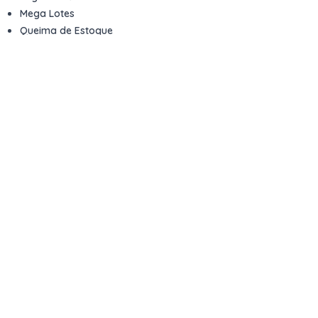
Mega Lotes
Queima de Estoque
Veículos
Fale com a gente
Contato
Email
contato@kwara.com.br
WhatsApp
+55 (11) 5039-9339
Horário de atendimento
8h às 17h (dias úteis)
Perguntas Frequentes
Quero vender
Sou Advogado ou Juiz