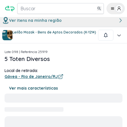
Buscar
Ver itens na minha região
Leilão Mozak - Bens de Aptos Decorados (K-1214)
1
/
5
Lote
098
| Referência
25919
5 Toten Diversos
Local de retirada:
Gávea - Rio de Janeiro/RJ
Ver mais características