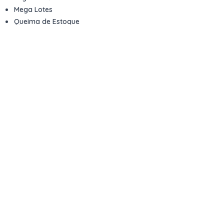
Mega Lotes
Queima de Estoque
Veículos
Fale com a gente
Contato
Email
contato@kwara.com.br
WhatsApp
+55 (11) 5039-9339
Horário de atendimento
8h às 17h (dias úteis)
Perguntas Frequentes
Quero vender
Sou Advogado ou Juiz