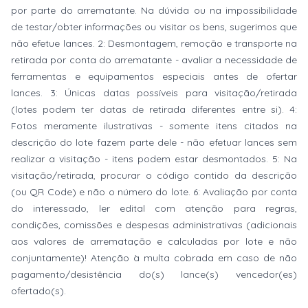
por parte do arrematante. Na dúvida ou na impossibilidade
de testar/obter informações ou visitar os bens, sugerimos que
não efetue lances. 2: Desmontagem, remoção e transporte na
retirada por conta do arrematante - avaliar a necessidade de
ferramentas e equipamentos especiais antes de ofertar
lances. 3: Únicas datas possíveis para visitação/retirada
(lotes podem ter datas de retirada diferentes entre si). 4:
Fotos meramente ilustrativas - somente itens citados na
descrição do lote fazem parte dele - não efetuar lances sem
realizar a visitação - itens podem estar desmontados. 5: Na
visitação/retirada, procurar o código contido da descrição
(ou QR Code) e não o número do lote. 6: Avaliação por conta
do interessado, ler edital com atenção para regras,
condições, comissões e despesas administrativas (adicionais
aos valores de arrematação e calculadas por lote e não
conjuntamente)! Atenção à multa cobrada em caso de não
pagamento/desistência do(s) lance(s) vencedor(es)
ofertado(s).