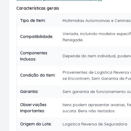
Características gerais
Tipo de Item
:
Multimídias Automotivas e Centrais
Variada, incluindo modelos específ
Compatibilidade
:
Renegade.
Componentes
Depende do item individual, poden
Inclusos
:
Provenientes de Logística Revers
Condição do Item
:
se Encontram, Sem Garantia de F
Garantia
:
Sem garantia de funcionamento ou 
Observações
Itens podem apresentar avarias, 
Importantes
:
sucata. Bens não testados.
Origem do Lote
:
Logística Reversa de Seguradora