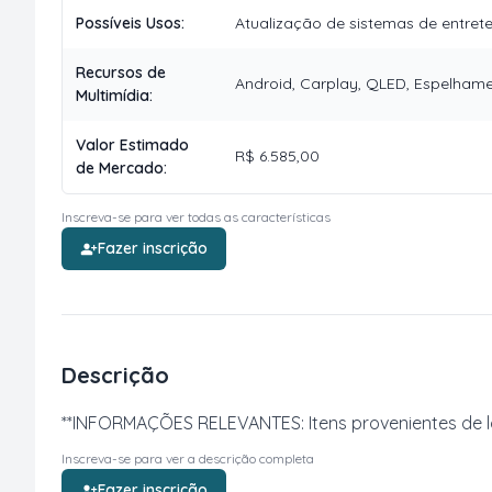
Possíveis Usos
:
Atualização de sistemas de entret
Recursos de
Android, Carplay, QLED, Espelhame
Multimídia
:
Valor Estimado
R$ 6.585,00
de Mercado
:
Inscreva-se para ver todas as características
Fazer inscrição
Descrição
**INFORMAÇÕES RELEVANTES: Itens provenientes de log
Inscreva-se para ver a descrição completa
Fazer inscrição