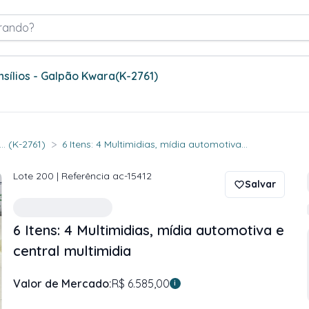
rando?
nsílios - Galpão Kwara
(K-2761)
>
.. (K-2761)
6 Itens: 4 Multimidias, mídia automotiva...
Lote
200
| Referência
ac-15412
Salvar
6 Itens: 4 Multimidias, mídia automotiva e
central multimidia
Valor de Mercado:
R$ 6.585,00
i